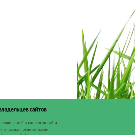
владельцев сайтов
вание статей и каталогов сайта
но только после согласия