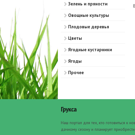
Зелень и пряности
Овощные культуры
Плодовые деревья
Цветы
Ягодные кустарники
Ягоды
Прочее
Грукса
Наш портал для тех, кто готовиться к н
дачному сезону и планирует приобрести