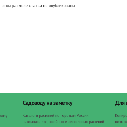
В этом разделе статьи не опубликованы
Садоводу на заметку
Для 
овому
Каталоги растений по городам России:
Копиро
питомники роз, хвойных и лиственных растений
возмож